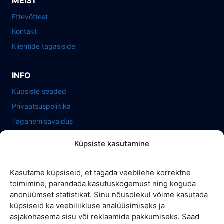
MEIST
Ettevõttest
Kontakt
Klientide tagasiside
INFO
Küpsiste seaded
Privaatsuspoliitika
Taganemisavaldus
Küpsiste kasutamine
Kasutame küpsiseid, et tagada veebilehe korrektne
toimimine, parandada kasutuskogemust ning koguda
anonüümset statistikat. Sinu nõusolekul võime kasutada
küpsiseid ka veebiliikluse analüüsimiseks ja
asjakohasema sisu või reklaamide pakkumiseks. Saad