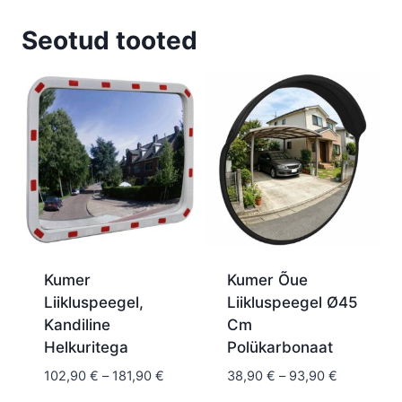
Seotud tooted
Kumer
Kumer Õue
Liikluspeegel,
Liikluspeegel Ø45
Kandiline
Cm
Helkuritega
Polükarbonaat
Hinnavahemik:
Hinnavahe
102,90
€
–
181,90
€
38,90
€
–
93,90
€
102,90 €
38,90 €