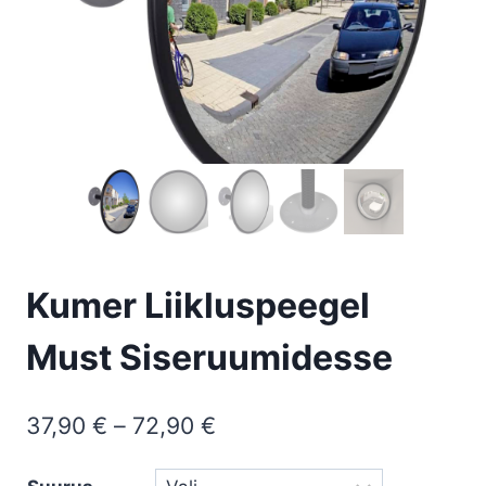
Kumer Liikluspeegel
Must Siseruumidesse
Hinnavahemik:
37,90
€
–
72,90
€
37,90 €