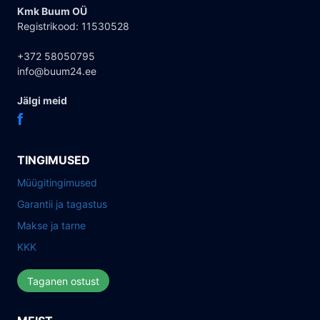
Kmk Buum OÜ
Registrikood: 11530528
+372 58050795
info@buum24.ee
Jälgi meid
f
TINGIMUSED
Müügitingimused
Garantii ja tagastus
Makse ja tarne
KKK
Taganen ostust