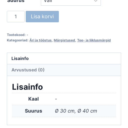
Suurus
kuni
72,90 €
Kumer
Lisa korvi
Liikluspeegel
Must
Tootekood:
-
Siseruumidesse
Kategooriad:
Äri ja tööstus
,
Märgistused
,
Tee- ja liiklusmärgid
kogus
Lisainfo
Arvustused (0)
Lisainfo
Kaal
-
Suurus
Ø 30 cm, Ø 40 cm