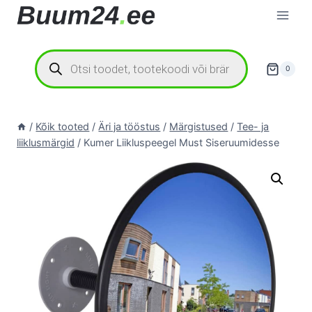
Skip
to
content
Products
search
0
/
Kõik tooted
/
Äri ja tööstus
/
Märgistused
/
Tee- ja
liiklusmärgid
/
Kumer Liikluspeegel Must Siseruumidesse